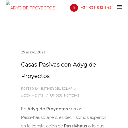
+34 639 812 942
29 mayo, 2021
Casas Pasivas con Adyg de
Proyectos
POSTED BY : ESTHER DEL SOLAR
/
0 COMMENTS
/
UNDER :
NOTICIAS
En
Adyg de Proyectos
somos
Passivhausplaners, es decir, somos expertos
en la construcción de
Passivhaus
o lo que