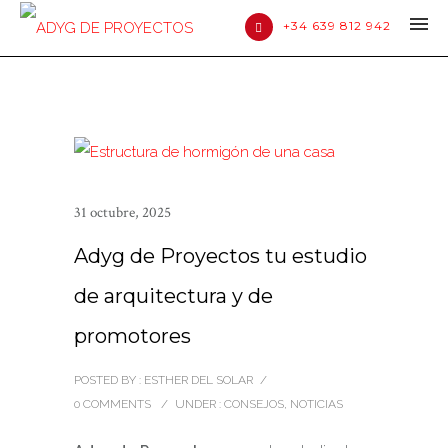
+34 639 812 942
31 octubre, 2025
Adyg de Proyectos tu estudio
de arquitectura y de
promotores
POSTED BY : ESTHER DEL SOLAR
/
0 COMMENTS
/
UNDER :
CONSEJOS
,
NOTICIAS