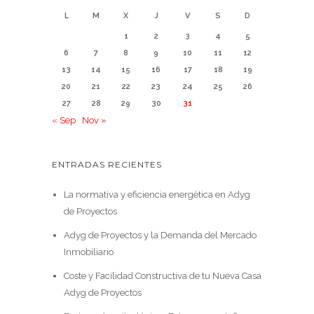
L
M
X
J
V
S
D
1
2
3
4
5
6
7
8
9
10
11
12
13
14
15
16
17
18
19
20
21
22
23
24
25
26
27
28
29
30
31
« Sep
Nov »
ENTRADAS RECIENTES
La normativa y eficiencia energética en Adyg
de Proyectos
Adyg de Proyectos y la Demanda del Mercado
Inmobiliario
Coste y Facilidad Constructiva de tu Nueva Casa
Adyg de Proyectos