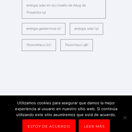
energia solar en los chalets de Adyg de
Proyectos
(4)
energía geotérmica
(2)
energía solar
(5)
Passivehaus
(22)
Passivhaus
(48)
Utilizamos cookies para asegurar que damos la mejor
experiencia al usuario en nuestro sitio web. Si continúa
2021 All Rights Reserved ADYG DE
utilizando este sitio asumiremos que está de acuerdo.
PROYECTOS -
Powered by La web
ESTOY DE ACUERDO
LEER MÁS
lúcida