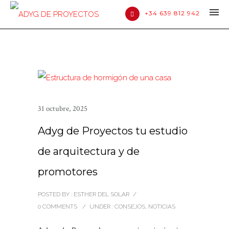
+34 639 812 942
31 octubre, 2025
Adyg de Proyectos tu estudio
de arquitectura y de
promotores
POSTED BY : ESTHER DEL SOLAR
/
0 COMMENTS
/
UNDER :
CONSEJOS
,
NOTICIAS