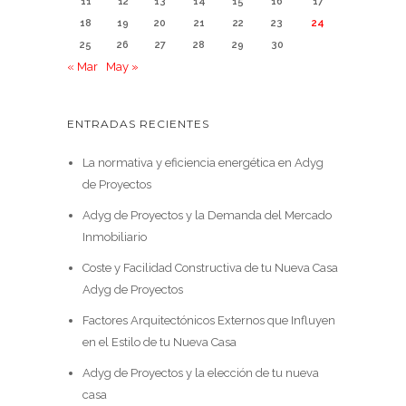
11
12
13
14
15
16
17
18
19
20
21
22
23
24
25
26
27
28
29
30
« Mar
May »
ENTRADAS RECIENTES
La normativa y eficiencia energética en Adyg
de Proyectos
Adyg de Proyectos y la Demanda del Mercado
Inmobiliario
Coste y Facilidad Constructiva de tu Nueva Casa
Adyg de Proyectos
Factores Arquitectónicos Externos que Influyen
en el Estilo de tu Nueva Casa
Adyg de Proyectos y la elección de tu nueva
casa