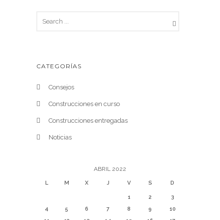
CATEGORÍAS
Consejos
Construcciones en curso
Construcciones entregadas
Noticias
ABRIL 2022
L
M
X
J
V
S
D
1
2
3
4
5
6
7
8
9
10