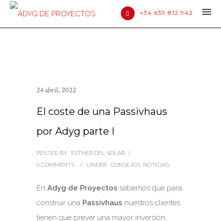
+34 639 812 942
24 abril, 2022
El coste de una Passivhaus
por Adyg parte I
POSTED BY : ESTHER DEL SOLAR
/
0 COMMENTS
/
UNDER :
CONSEJOS
,
NOTICIAS
En
Adyg de Proyectos
sabemos que para
construir una
Passivhaus
nuestros clientes
tienen que prever una mayor inversión,