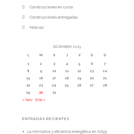
Construcciones en curso
Construcciones entregadas
Noticias
DICIEMBRE 2025
L
M
X
J
V
S
D
1
2
3
4
5
6
7
8
9
10
11
12
13
14
15
16
17
18
19
20
21
22
23
24
25
26
27
28
29
30
31
« Nov
Ene »
ENTRADAS RECIENTES
La normativa y eficiencia energética en Adyg