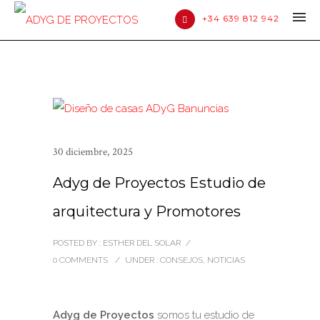
+34 639 812 942
30 diciembre, 2025
Adyg de Proyectos Estudio de
arquitectura y Promotores
POSTED BY : ESTHER DEL SOLAR
/
0 COMMENTS
/
UNDER :
CONSEJOS
,
NOTICIAS
Adyg de Proyectos
somos tu estudio de