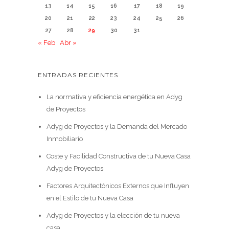
13
14
15
16
17
18
19
20
21
22
23
24
25
26
27
28
29
30
31
« Feb
Abr »
ENTRADAS RECIENTES
La normativa y eficiencia energética en Adyg
de Proyectos
Adyg de Proyectos y la Demanda del Mercado
Inmobiliario
Coste y Facilidad Constructiva de tu Nueva Casa
Adyg de Proyectos
Factores Arquitectónicos Externos que Influyen
en el Estilo de tu Nueva Casa
Adyg de Proyectos y la elección de tu nueva
casa