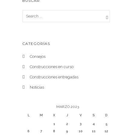
BUSCAR
CATEGORÍAS
Consejos
Construcciones en curso
Construcciones entregadas
Noticias
MARZO 2023
L
M
X
J
V
S
D
1
2
3
4
5
6
7
8
9
10
11
12