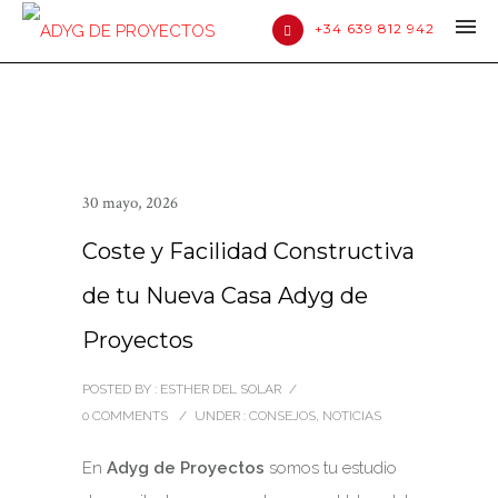
+34 639 812 942
30 mayo, 2026
Coste y Facilidad Constructiva
de tu Nueva Casa Adyg de
Proyectos
POSTED BY : ESTHER DEL SOLAR
/
0 COMMENTS
/
UNDER :
CONSEJOS
,
NOTICIAS
En
Adyg de Proyectos
somos tu estudio