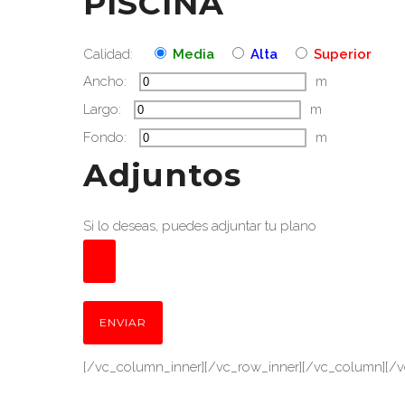
PISCINA
Calidad:
Media
Alta
Superior
Ancho:
m
Largo:
m
Fondo:
m
Adjuntos
Si lo deseas, puedes adjuntar tu plano
[/vc_column_inner][/vc_row_inner][/vc_column][/v