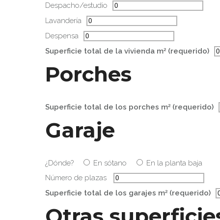
Despacho/estudio
Lavandería
Despensa
2
Superficie total de la vivienda m
(requerido)
Porches
2
Superficie total de los porches m
(requerido)
Garaje
¿Dónde?
En sótano
En la planta baja
Número de plazas
2
Superficie total de los garajes m
(requerido)
Otras superficie