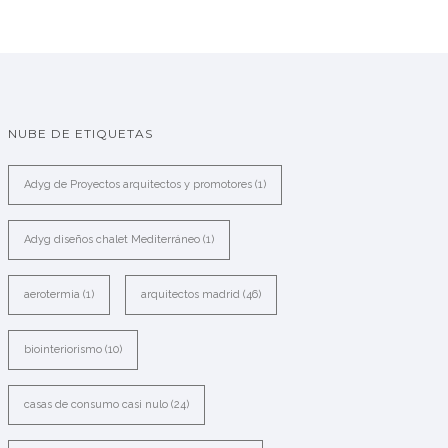
NUBE DE ETIQUETAS
Adyg de Proyectos arquitectos y promotores
(1)
Adyg diseños chalet Mediterráneo
(1)
aerotermia
(1)
arquitectos madrid
(46)
biointeriorismo
(10)
casas de consumo casi nulo
(24)