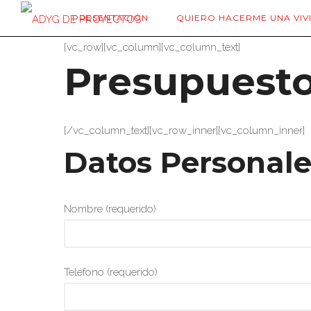
PRESENTACIÓN
QUIERO HACERME UNA VIV
[vc_row][vc_column][vc_column_text]
Presupuest
[/vc_column_text][vc_row_inner][vc_column_inner]
Datos Personale
Nombre (requerido)
Teléfono (requerido)