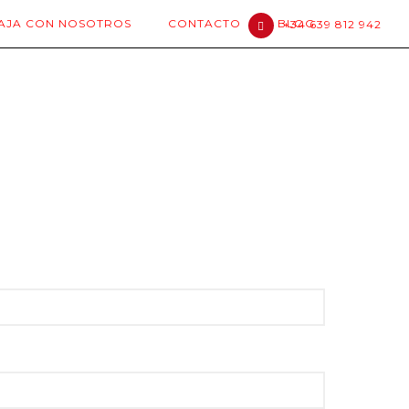
AJA CON NOSOTROS
CONTACTO
BLOG
+34 639 812 942