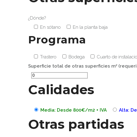
¿Dónde?
En sótano
En la planta baja
Programa
Trastero
Bodega
Cuarto de instalaci
2
Superficie total de otras superficies
m
(requeri
Calidades
Media: Desde 800€/m2 + IVA
Alta: D
Otras partidas