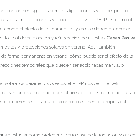
ta en primer lugar, las sombras fijas externas y las del propio
de estas sombras externas y propias lo utiliza el PHPP, así como otr
tes, como el efecto de las barandillas y es que debemos tener en
culo total de calefacción y refrigeración de nuestras
Casas Pasiva
 móviles y protecciones solares en verano. Aquí también
s de forma permanente en verano cómo puede ser el efecto de la
protecciones temporales que pueden ser accionadas manual o
solar sobre los parámetros opacos, el PHPP nos permite definir
 cerramientos en contacto con el aire exterior, así como factores d
tación perenne, obstáculos externos o elementos propios del
va
sin estudiar como proteger nuestra casa de la radiación solar en