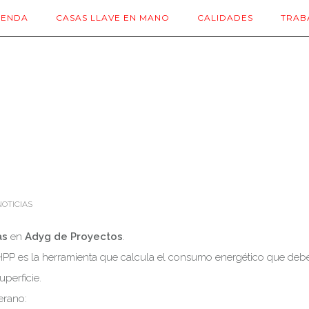
IENDA
CASAS LLAVE EN MANO
CALIDADES
TRAB
OTICIAS
as
en
Adyg de Proyectos
.
PP es la herramienta que calcula el consumo energético que deb
perficie.
erano: