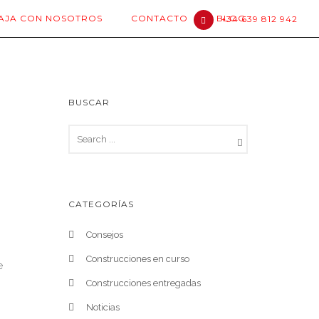
AJA CON NOSOTROS
CONTACTO
BLOG
+34 639 812 942
BUSCAR
CATEGORÍAS
Consejos
Construcciones en curso
e
Construcciones entregadas
Noticias