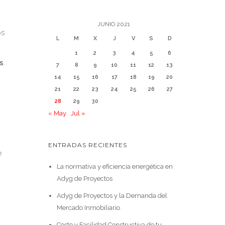
JUNIO 2021
os
L
M
X
J
V
S
D
1
2
3
4
5
6
s
.
7
8
9
10
11
12
13
14
15
16
17
18
19
20
21
22
23
24
25
26
27
28
29
30
« May
Jul »
ENTRADAS RECIENTES
e
La normativa y eficiencia energética en
Adyg de Proyectos
Adyg de Proyectos y la Demanda del
Mercado Inmobiliario
Coste y Facilidad Constructiva de tu