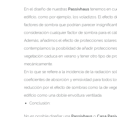
En el diseño de nuestras
Passivhaus
tenemos en cuen
edificio, como por ejemplo, los voladizos. El efecto 
factores de sombra que podrían parecer insignifican
consideración cualquier factor de sombra para el cál
Además, añadimos el efecto de protecciones solares
contemplamos la posibilidad de añadir proteccione
vegetación caduca en verano y tener otro tipo de 
mecánicamente.
En lo que se refiere a la incidencia de la radiación 
coeficientes de absorción y emisividad para todos los
reducción por el efecto de sombras como la de vege
edificio como una doble envoltura ventilada.
Conclusión:
No es posible diseñar una
Passivhaus
o
Casa Pasi