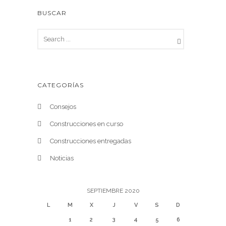
BUSCAR
CATEGORÍAS
Consejos
Construcciones en curso
Construcciones entregadas
Noticias
SEPTIEMBRE 2020
L
M
X
J
V
S
D
1
2
3
4
5
6