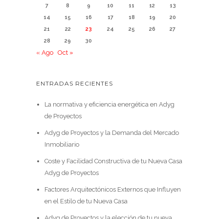
7
8
9
10
11
12
13
14
15
16
17
18
19
20
21
22
23
24
25
26
27
28
29
30
« Ago
Oct »
ENTRADAS RECIENTES
La normativa y eficiencia energética en Adyg
de Proyectos
Adyg de Proyectos y la Demanda del Mercado
Inmobiliario
Coste y Facilidad Constructiva de tu Nueva Casa
Adyg de Proyectos
Factores Arquitectónicos Externos que Influyen
en el Estilo de tu Nueva Casa
Adyg de Proyectos y la elección de tu nueva