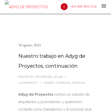
+34 639 812 942
30 agosto, 2025
Nuestro trabajo en Adyg de
Proyectos, continuación
POSTED BY : ESTHER DEL SOLAR
/
0 COMMENTS
/
UNDER :
CONSEJOS
,
NOTICIAS
Adyg de Proyectos
somos un estudio de
arquitectos y promotores, u queremos
contarte como trabajamos y el proceso que