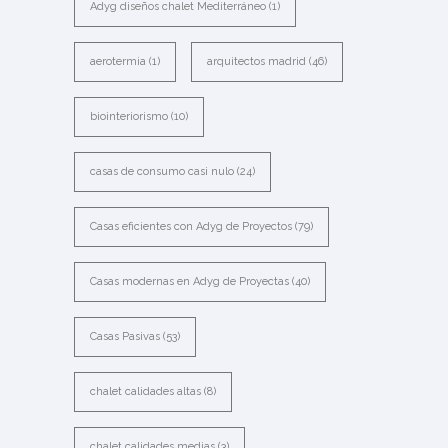
Adyg diseños chalet Mediterráneo
(1)
aerotermia
(1)
arquitectos madrid
(46)
biointeriorismo
(10)
casas de consumo casi nulo
(24)
Casas eficientes con Adyg de Proyectos
(79)
Casas modernas en Adyg de Proyectas
(40)
Casas Pasivas
(53)
chalet calidades altas
(8)
chalet calidades medias
(3)