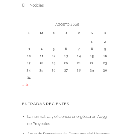
Noticias
AGOSTO 2026
L
M
X
J
V
S
D
1
2
3
4
5
6
7
8
9
10
11
12
13
14
15
16
17
18
19
20
21
22
23
24
25
26
27
28
29
30
31
« Jul
ENTRADAS RECIENTES
La normativa y eficiencia energética en Adyg
de Proyectos
Adyg de Proyectos y la Demanda del Mercado