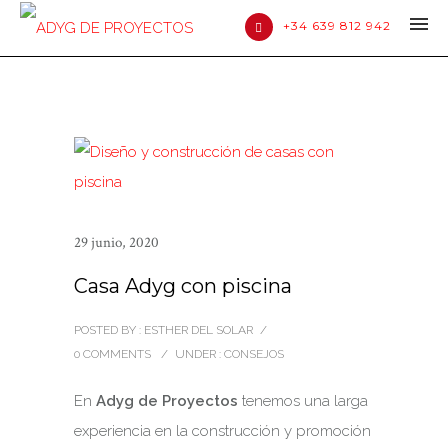
+34 639 812 942
29 junio, 2020
Casa Adyg con piscina
POSTED BY : ESTHER DEL SOLAR
/
0 COMMENTS
/
UNDER :
CONSEJOS
En
Adyg de Proyectos
tenemos una larga
experiencia en la construcción y promoción