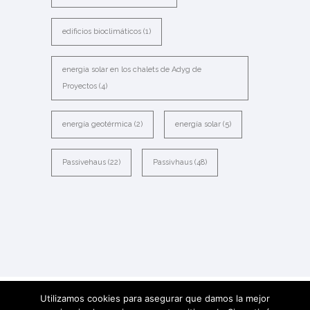
edificios bioclimáticos
(1)
energia solar en los chalets de Adyg de
Proyectos
(4)
energía geotérmica
(2)
energía solar
(5)
Passivehaus
(22)
Passivhaus
(48)
Utilizamos cookies para asegurar que damos la mejor