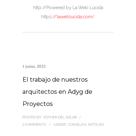
http://Powered by La Web Lúcida
https:
//laweblucida.com/
1 junio, 2025
El trabajo de nuestros
arquitectos en Adyg de
Proyectos
POSTED BY : ESTHER DEL SOLAR
/
0 COMMENTS
/
UNDER :
CONSEJOS
,
NOTICIAS