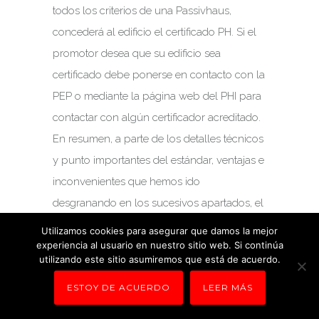
todos los criterios de una Passivhaus,
concederá al edificio el certificado PH. Si el
promotor desea que su edificio sea
certificado debe ponerse en contacto con la
PEP o mediante la página web del PHI para
contactar con algún certificador acreditado.
En resumen, a parte de los detalles técnicos
y punto importantes del estándar, ventajas e
inconvenientes que hemos ido
desgranando en los sucesivos apartados, el
Passivhaus Institut ha sabido ver la
Utilizamos cookies para asegurar que damos la mejor
experiencia al usuario en nuestro sitio web. Si continúa
necesidad de garantizar la calidad de cada
utilizando este sitio asumiremos que está de acuerdo.
proyecto realizado, puesto que ello lleva a
su buena reputación y a su replicación en
ESTOY DE ACUERDO
LEER MÁS
edificios posteriores.