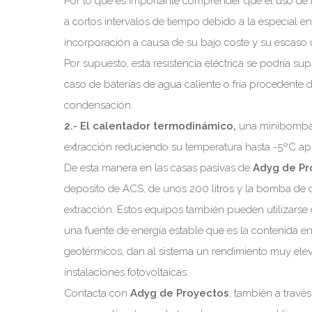
Por lo que es importante comprender que el uso de la
a cortos intervalos de tiempo debido a la especial en
incorporación a causa de su bajo coste y su escaso 
Por supuesto, esta resistencia eléctrica se podría su
caso de baterías de agua caliente o fría procedente 
condensación.
2.- El calentador termodinámico,
una minibomba d
extracción reduciendo su temperatura hasta -5ºC ap
De esta manera en las casas pasivas de
Adyg de Pr
deposito de ACS, de unos 200 litros y la bomba de c
extracción. Estos equipos también pueden utilizars
una fuente de energía estable que es la contenida en 
geotérmicos, dan al sistema un rendimiento muy el
instalaciones fotovoltaicas.
Contacta con
Adyg de Proyectos
, también a travé