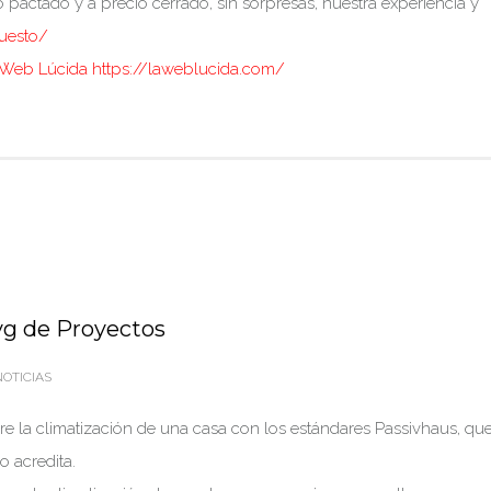
 pactado y a precio cerrado, sin sorpresas, nuestra experiencia y
puesto/
 Web Lúcida https://laweblucida.com/
yg de Proyectos
OTICIAS
 la climatización de una casa con los estándares Passivhaus, qu
o acredita.