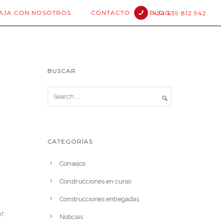
AJA CON NOSOTROS
CONTACTO
BLOG
+34 639 812 942
BUSCAR
CATEGORÍAS
Consejos
Construcciones en curso
Construcciones entregadas
r,
Noticias