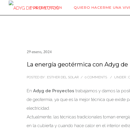
PRESENTACIÓN
QUIERO HACERME UNA VIV
29 enero, 2024
La energía geotérmica con Adyg de
POSTED BY : ESTHER DEL SOLAR
/
0 COMMENTS
/
UNDER :
C
En
Adyg de Proyectos
trabajamos y damos la posibi
de geotermia, ya que es la mejor técnica que existe pa
electricidad.
Actualmente, las técnicas tradicionales toman energía
en la cubierta y cuando hace calor en el interior extr