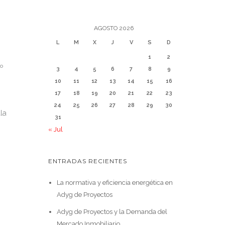
AGOSTO 2026
L
M
X
J
V
S
D
1
2
1º
3
4
5
6
7
8
9
10
11
12
13
14
15
16
17
18
19
20
21
22
23
24
25
26
27
28
29
30
la
31
« Jul
ENTRADAS RECIENTES
La normativa y eficiencia energética en
Adyg de Proyectos
Adyg de Proyectos y la Demanda del
Mercado Inmobiliario