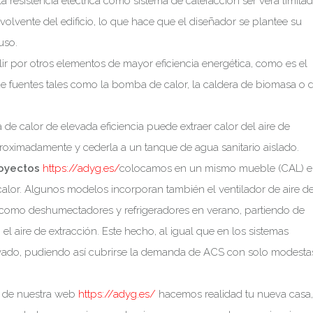
 resistencia eléctrica como sistema de calefacción ser verá limita
volvente del edificio, lo que hace que el diseñador se plantee su
uso.
plir por otros elementos de mayor eficiencia energética, como es el
de fuentes tales como la bomba de calor, la caldera de biomasa o 
e calor de elevada eficiencia puede extraer calor del aire de
roximadamente y cederla a un tanque de agua sanitario aislado.
oyectos
https://adyg.es/
colocamos en un mismo mueble (CAL) e
alor. Algunos modelos incorporan también el ventilador de aire d
e como deshumectadores y refrigeradores en verano, partiendo de
el aire de extracción. Este hecho, al igual que en los sistemas
evado, pudiendo así cubrirse la demanda de ACS con solo modesta
s de nuestra web
https://adyg.es/
hacemos realidad tu nueva casa,