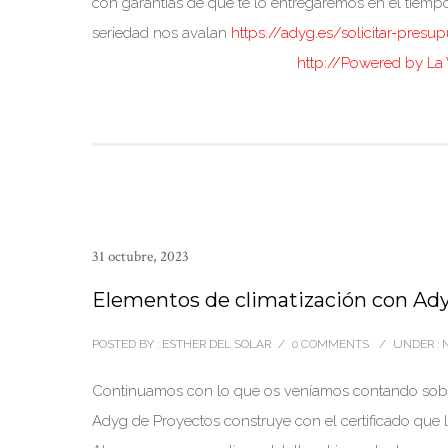
con garantías de que te lo entregaremos en el tiempo
seriedad nos avalan
https://adyg.es/solicitar-presu
http://Powered by La
31 octubre, 2023
Elementos de climatización con Ad
POSTED BY : ESTHER DEL SOLAR
/
0 COMMENTS
/
UNDER :
N
Continuamos con lo que os veníamos contando sobre
Adyg de Proyectos construye con el certificado que l