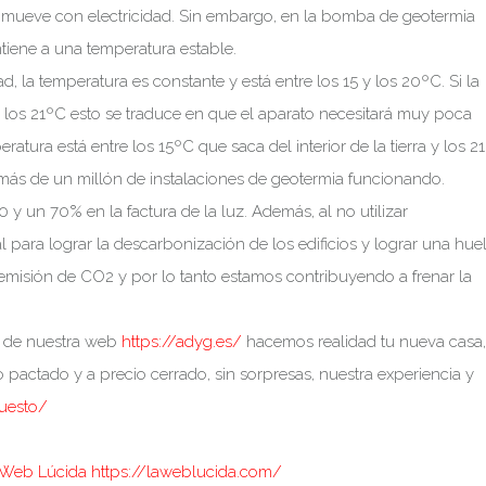
 mueve con electricidad. Sin embargo, en la bomba de geotermia
tiene a una temperatura estable.
, la temperatura es constante y está entre los 15 y los 20ºC. Si la
r los 21ºC esto se traduce en que el aparato necesitará muy poca
atura está entre los 15ºC que saca del interior de la tierra y los 2
más de un millón de instalaciones de geotermia funcionando.
0 y un 70% en la factura de la luz. Además, al no utilizar
para lograr la descarbonización de los edificios y lograr una huel
 emisión de CO2 y por lo tanto estamos contribuyendo a frenar la
s de nuestra web
https://adyg.es/
hacemos realidad tu nueva casa,
 pactado y a precio cerrado, sin sorpresas, nuestra experiencia y
puesto/
 Web Lúcida https://laweblucida.com/