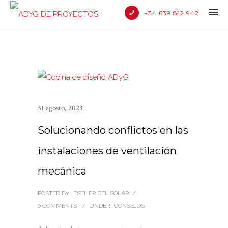
+34 639 812 942
31 agosto, 2023
Solucionando conflictos en las
instalaciones de ventilación
mecánica
POSTED BY : ESTHER DEL SOLAR
/
0 COMMENTS
/
UNDER :
CONSEJOS