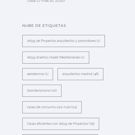
casa
27 marzo, 2026
NUBE DE ETIQUETAS
Adyg de Proyectos arquitectos y promotores
(1)
Adyg diseños chalet Mediterráneo
(1)
aerotermia
(1)
arquitectos madrid
(46)
biointeriorismo
(10)
casas de consumo casi nulo
(24)
Casas eficientes con Adyg de Proyectos
(79)