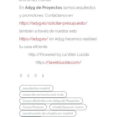
En
Adyg de Proyectos
somos arquitectos
y promotores. Contáctanos en
https://adyg.es/solicitar-presupuesto/
también a través de nuestra web
https://adyg.es/
en Adyg hacemos realidad
tu casa eficiente.
http://Powered by La Web Lúcida
https:
//laweblucida.com/
arquitectos madrid
casas de consumo casi nulo
Casas eficientes con Adyg de Proyectos
Casas Pasivas
chalet llave en mano
construcción de chalets en madrid