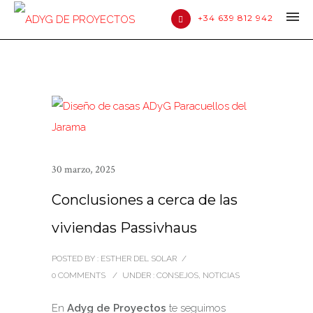
+34 639 812 942
30 marzo, 2025
Conclusiones a cerca de las
viviendas Passivhaus
POSTED BY : ESTHER DEL SOLAR
/
0 COMMENTS
/
UNDER :
CONSEJOS
,
NOTICIAS
En
Adyg de Proyectos
te seguimos