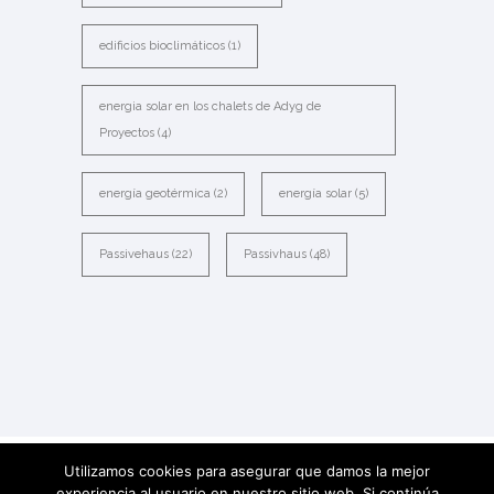
edificios bioclimáticos
(1)
energia solar en los chalets de Adyg de
Proyectos
(4)
energía geotérmica
(2)
energía solar
(5)
Passivehaus
(22)
Passivhaus
(48)
Utilizamos cookies para asegurar que damos la mejor
experiencia al usuario en nuestro sitio web. Si continúa