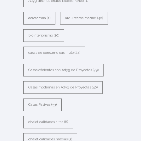
Adyg diseños chalet Mediterráneo
(1)
aerotermia
(1)
arquitectos madrid
(46)
biointeriorismo
(10)
casas de consumo casi nulo
(24)
Casas eficientes con Adyg de Proyectos
(79)
Casas modernas en Adyg de Proyectas
(40)
Casas Pasivas
(53)
chalet calidades altas
(8)
chalet calidades medias
(3)