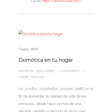
Lúcida
https://laweblucida.com/
7 junio, 2019
Domótica en tu hogar
POSTED BY : JESÚS PÉREZ
/
0 COMMENTS
/
UNDER :
NOTICIAS
[vc_row][vc_column][vc_column_text]Con el
fin de aumentar la calidad de vida de las
personas, desde hace ya más de una
década, científicos de todo el globo han