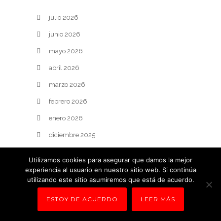
julio 2026
junio 2026
mayo 2026
abril 2026
marzo 2026
febrero 2026
enero 2026
diciembre 2025
noviembre 2025
Utilizamos cookies para asegurar que damos la mejor
octubre 2025
experiencia al usuario en nuestro sitio web. Si continúa
utilizando este sitio asumiremos que está de acuerdo.
septiembre 2025
ESTOY DE ACUERDO
LEER MÁS
agosto 2025
julio 2025