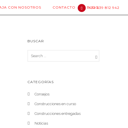
AJA CON NOSOTROS
CONTACTO
BLOG
+34 639 812 942
BUSCAR
CATEGORÍAS
Consejos
Construcciones en curso
Construcciones entregadas
Noticias