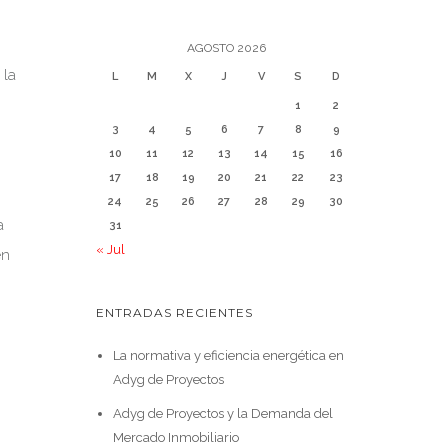
AGOSTO 2026
 la
L
M
X
J
V
S
D
1
2
3
4
5
6
7
8
9
10
11
12
13
14
15
16
17
18
19
20
21
22
23
24
25
26
27
28
29
30
a
31
« Jul
en
ENTRADAS RECIENTES
La normativa y eficiencia energética en
Adyg de Proyectos
Adyg de Proyectos y la Demanda del
Mercado Inmobiliario