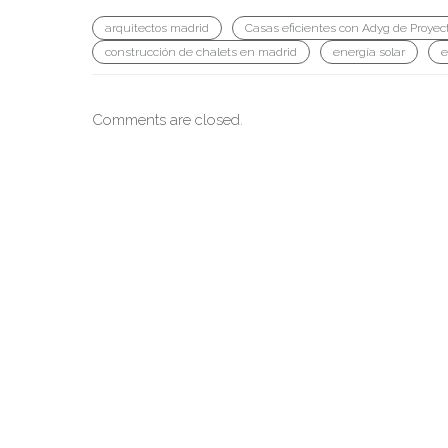
arquitectos madrid
Casas eficientes con Adyg de Proyec
construcción de chalets en madrid
energía solar
e
Comments are closed.