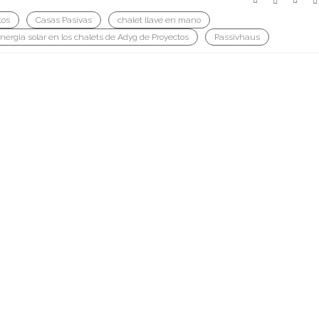
tos
Casas Pasivas
chalet llave en mano
nergia solar en los chalets de Adyg de Proyectos
Passivhaus