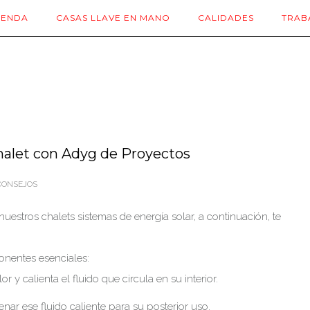
IENDA
CASAS LLAVE EN MANO
CALIDADES
TRAB
chalet con Adyg de Proyectos
ONSEJOS
uestros chalets sistemas de energía solar, a continuación, te
onentes esenciales:
r y calienta el fluido que circula en su interior.
ar ese fluido caliente para su posterior uso.