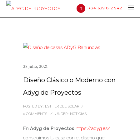
+34 639 812 942
28 julio, 2021
Diseño Clásico o Moderno con
Adyg de Proyectos
POSTED BY : ESTHER DEL SOLAR
/
0 COMMENTS
/
UNDER :
NOTICIAS
En
Adyg de Proyectos
https://adyg.es/
construimos tu casa con el diseño que