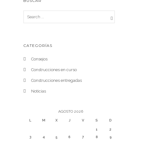
BUSCAR
CATEGORÍAS
Consejos
Construcciones en curso
Construcciones entregadas
Noticias
AGOSTO 2026
L
M
X
J
V
S
D
1
2
3
4
5
6
7
8
9