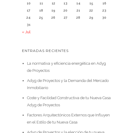
10
11
12
13
14
15
16
17
18
19
20
21
22
23
24
25
26
27
28
29
30
31
« Jul
ENTRADAS RECIENTES
La normativa y eficiencia energética en Adyg
de Proyectos
Adyg de Proyectos y la Demanda del Mercado
Inmobiliario
Coste y Facilidad Constructiva de tu Nueva Casa
Adyg de Proyectos
Factores Arquitectónicos Externos que Influyen
en el Estilo de tu Nueva Casa
Adyg de Proyectos y la elección de tu nueva