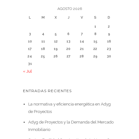
AGOSTO 2026
L
M
X
J
V
S
D
1
2
3
4
5
6
7
8
9
10
11
12
13
14
15
16
17
18
19
20
21
22
23
24
25
26
27
28
29
30
31
« Jul
ENTRADAS RECIENTES
La normativa y eficiencia energética en Adyg
de Proyectos
Adyg de Proyectos y la Demanda del Mercado
Inmobiliario