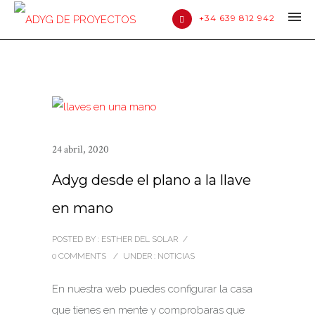
+34 639 812 942
24 abril, 2020
Adyg desde el plano a la llave
en mano
POSTED BY : ESTHER DEL SOLAR
/
0 COMMENTS
/
UNDER :
NOTICIAS
En nuestra web puedes configurar la casa
que tienes en mente y comprobaras que