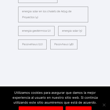
energia solar en los chalets de Adyg de
Proyectos
(4)
energía geotérmica
(2)
energía solar
(5)
Passivehaus
(22)
Passivhaus
(48)
Utilizamos cookies para asegurar que damos la mejor
experiencia al usuario en nuestro sitio web. Si continúa
2021 All Rights Reserved ADYG DE
utilizando este sitio asumiremos que está de acuerdo.
PROYECTOS -
Powered by La web